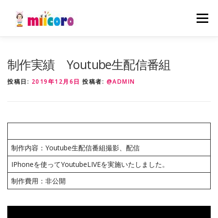
コ
ン
メニュ
テ
ン
ツ
事業内容
制作実績
会社概要
お知らせ
制作実績 Youtube生配信番組
へ
ス
投稿日:
2019年12月6日
投稿者:
@ADMIN
キ
採用情報
お問い合わせ
ッ
プ
制作内容：Youtube生配信番組撮影、配信
IPhoneを使ってYoutubeLIVEを実施いたしました。
制作費用：非公開