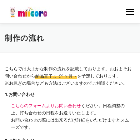
コ
ン
メニュ
テ
ン
ツ
事業内容
制作実績
会社概要
お知らせ
制作の流れ
へ
ス
キ
採用情報
お問い合わせ
ッ
プ
こちらでは大まかな制作の流れを記載しております。おおよそお
問い合わせから
納品完了まで1ヶ月～
を予定しております。
※お急ぎの場合なども方法はございますのでご相談ください。
1.お問い合わせ
こちらのフォームよりお問い合わせ
ください。日程調整の
上、打ち合わせの日程をお送りいたします。
お問い合わせの際には出来るだけ詳細をいただけますとスム
ーズです。